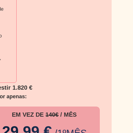
de
o
,
stir 1.820 €
or apenas:
EM VEZ DE
140€
/ MÊS
29,99 €
/1ºMÊS