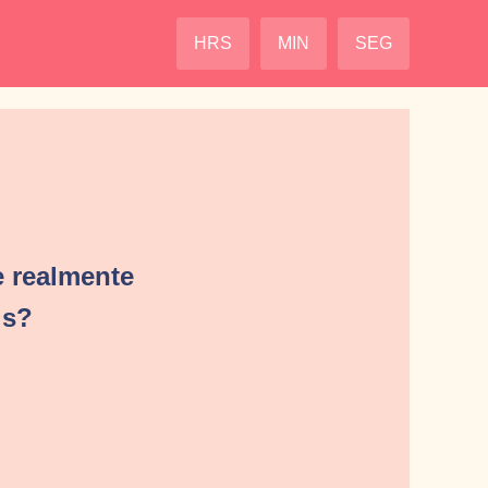
HRS
MIN
SEG
 realmente
is?