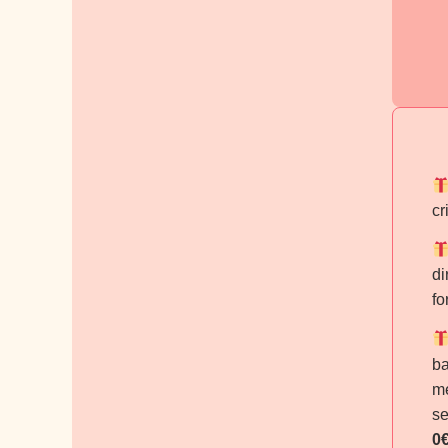
cr
di
fo
ba
me
se
0€