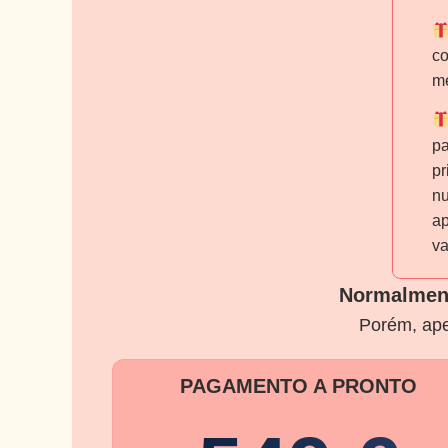
co
m
pa
pr
nu
ap
va
Normalmente
Porém, ape
PAGAMENTO A PRONTO