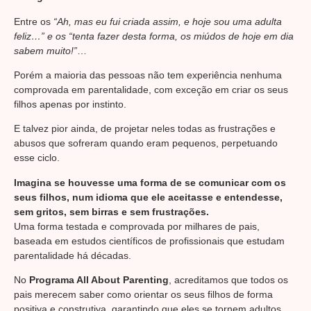
Entre os
“Ah, mas eu fui criada assim, e hoje sou uma adulta
feliz…” e os “tenta fazer desta forma, os miúdos de hoje em dia
sabem muito!”
…
Porém a maioria das pessoas não tem experiência nenhuma
comprovada em parentalidade, com exceção em criar os seus
filhos apenas por instinto.
E talvez pior ainda, de projetar neles todas as frustrações e
abusos que sofreram quando eram pequenos, perpetuando
esse ciclo.
Imagina se houvesse uma forma de se comunicar com os
seus filhos, num idioma que ele aceitasse e entendesse,
sem gritos, sem birras e sem frustrações.
Uma forma testada e comprovada por milhares de pais,
baseada em estudos científicos de profissionais que estudam
parentalidade há décadas.
No
Programa All About Parenting
, acreditamos que todos os
pais merecem saber como orientar os seus filhos de forma
positiva e construtiva, garantindo que eles se tornem adultos