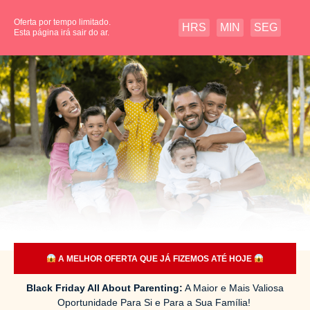
Oferta por tempo limitado.
HRS
MIN
SEG
Esta página irá sair do ar.
A MELHOR OFERTA QUE JÁ FIZEMOS ATÉ HOJE
Black Friday All About Parenting:
A Maior e Mais Valiosa
Oportunidade Para Si e Para a Sua Família!