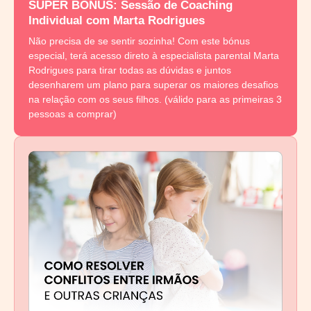
SUPER BÓNUS: Sessão de Coaching
Individual com Marta Rodrigues
Não precisa de se sentir sozinha! Com este bónus
especial, terá acesso direto à especialista parental Marta
Rodrigues para tirar todas as dúvidas e juntos
desenharem um plano para superar os maiores desafios
na relação com os seus filhos. (válido para as primeiras 3
pessoas a comprar)