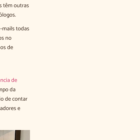
s têm outras
ólogos.
-mails todas
os no
hos de
ncia de
mpo da
io de contar
madores e