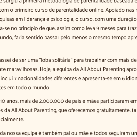
e surgiu a primeira metodologia de parentalidade baseada 
om o primeiro curso de parentalidade online. Apoiado nas 
quisas em liderança e psicologia, o curso, com uma duração
a-se no princípio de que, assim como leva 9 meses para tra
mundo, faria sentido passar pelo menos o mesmo tempo ap
assei de ser uma “loba solitária” para trabalhar com mais d
e maravilhosas. Hoje, a equipa da All About Parenting apr
 inclui 7 nacionalidades diferentes e apresenta-se em 6 idi
ntes em todo o mundo.
10 anos, mais de 2.000.000 de pais e mães participaram e
s da All About Parenting, que oferecemos gratuitamente, ta
cialmente.
da nossa equipa é também pai ou mãe e todos seguiram um