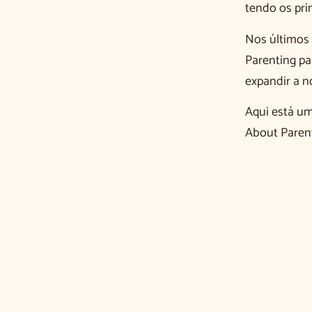
tendo os pri
Nos últimos 
Parenting pa
expandir a n
Aqui está u
About Parent