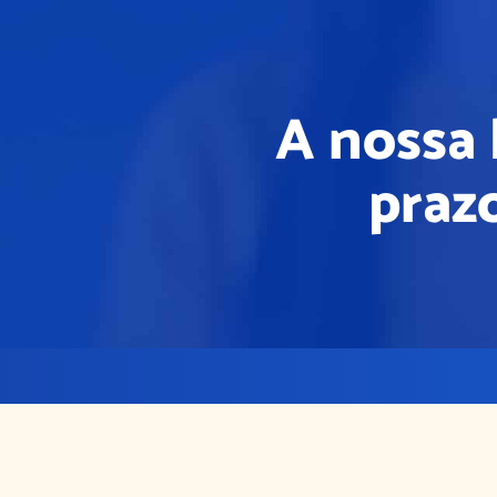
A nossa 
praz