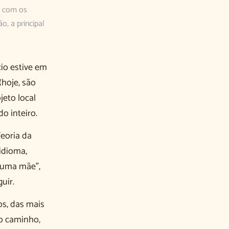
, com os
o, a principal
io estive em
hoje, são
jeto local
o inteiro.
eoria da
idioma,
e uma mãe”,
uir.
os, das mais
io caminho,