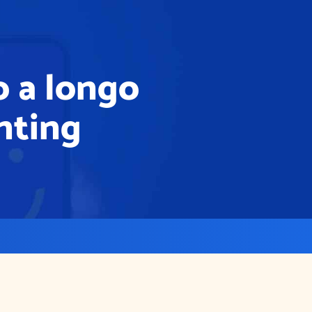
o a longo
nting