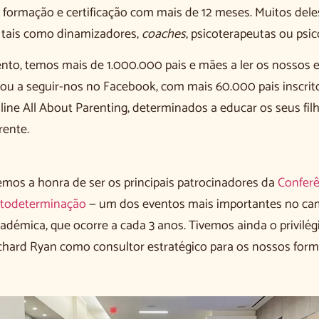
formação e certificação com mais de 12 meses. Muitos dele
s tais como dinamizadores,
coaches
, psicoterapeutas ou psic
o, temos mais de 1.000.000 pais e mães a ler os nossos e
ou a seguir-nos no Facebook, com mais 60.000 pais inscrit
ine All About Parenting, determinados a educar os seus fil
rente.
emos a honra de ser os principais patrocinadores da
Conferê
utodeterminação
— um dos eventos mais importantes no ca
cadémica, que ocorre a cada 3 anos. Tivemos ainda o privilég
chard Ryan como consultor estratégico para os nossos for