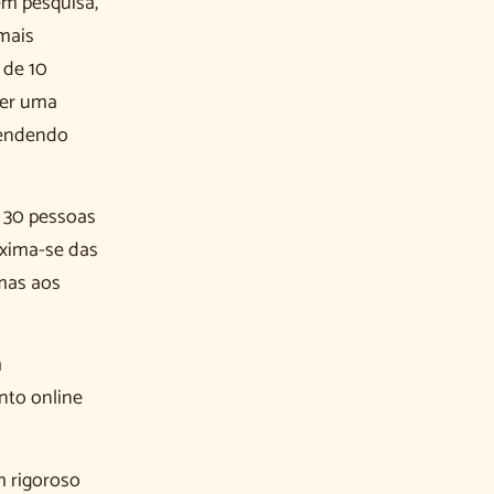
em pesquisa,
mais
 de 10
zer uma
rendendo
e 30 pessoas
oxima-se das
omas aos
m
nto online
 rigoroso