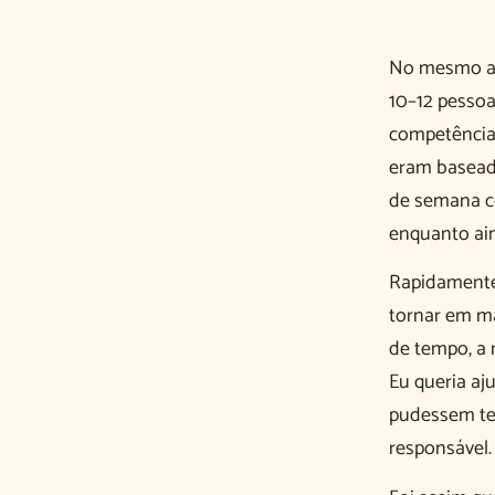
No mesmo an
10–12 pessoa
competências
eram baseado
de semana co
enquanto ain
Rapidamente 
tornar em m
de tempo, a 
Eu queria aj
pudessem ter
responsável.