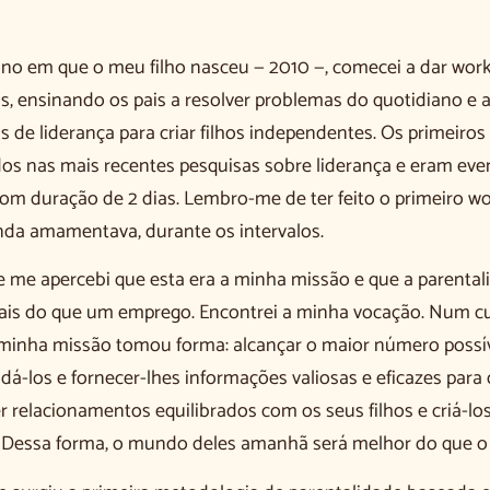
o em que o meu filho nasceu — 2010 —, comecei a dar wor
s, ensinando os pais a resolver problemas do quotidiano e a
 de liderança para criar filhos independentes. Os primeiro
s nas mais recentes pesquisas sobre liderança e eram eve
m duração de 2 dias. Lembro-me de ter feito o primeiro w
da amamentava, durante os intervalos.
me apercebi que esta era a minha missão e que a parentali
ais do que um emprego. Encontrei a minha vocação. Num c
minha missão tomou forma: alcançar o maior número possíve
udá-los e fornecer-lhes informações valiosas e eficazes para
 relacionamentos equilibrados com os seus filhos e criá-lo
 Dessa forma, o mundo deles amanhã será melhor do que o 