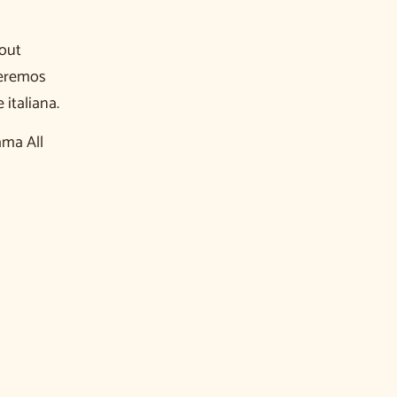
bout
ueremos
italiana.
ama All