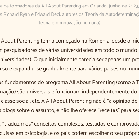
pa de formadores da All About Parenting em Orlando, junho de 2023
s Richard Ryan e Edward Deci, autores da Teoria da Autodeterminaçã
teoria em motivação humana)
 About Parenting tenha começado na Roménia, desde o iníc
 pesquisadores de várias universidades em todo o mundo (
niversidades). O que inicialmente parecia ser apenas um pro
so e expandiu-se gradualmente para vários países no mund
os fundamentos do programa All About Parenting (como a T
nação) são universais e funcionam independentemente do 
, classe social, etc. A All About Parenting não é “a opinião d
blogs sobre o assunto, e não lhe oferece “receitas” para seg
, “traduzimos” conceitos complexos, testados e comprovad
quisas em psicologia, e os pais podem escolher o seu própr