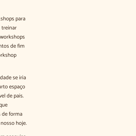
kshops para
 treinar
s workshops
ntos de fim
orkshop
dade se iria
urto espaço
l de pais.
 que
s de forma
nosso hoje.