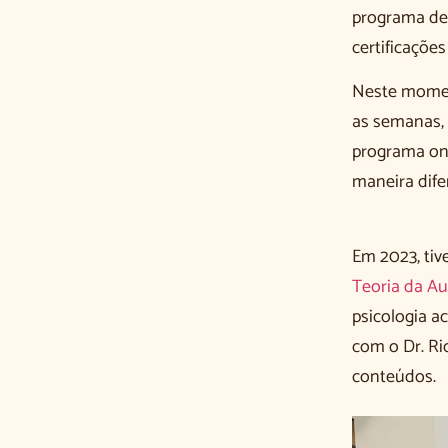
programa de 
certificaçõe
Neste moment
as semanas, 
programa onl
maneira dife
Em 2023, tiv
Teoria da A
psicologia a
com o Dr. Ri
conteúdos.