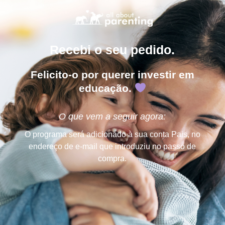
Recebi o seu pedido.
Felicito-o por querer investir em
educação.
O que vem a seguir agora:
O programa será adicionado à sua conta Pais, no
endereço de e-mail que introduziu no passo de
compra.