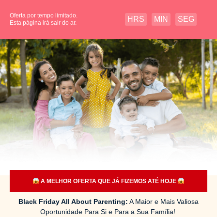
Oferta por tempo limitado.
HRS
MIN
SEG
Esta página irá sair do ar.
A MELHOR OFERTA QUE JÁ FIZEMOS ATÉ HOJE
Black Friday All About Parenting:
A Maior e Mais Valiosa
Oportunidade Para Si e Para a Sua Família!