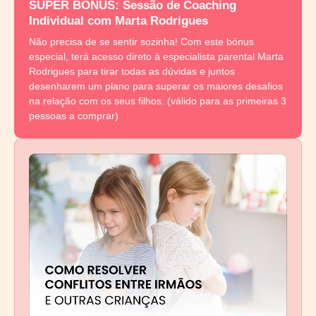
SUPER BÓNUS: Sessão de Coaching
Individual com Marta Rodrigues
Não precisa de se sentir sozinha! Com este bónus
especial, terá acesso direto à especialista parental Marta
Rodrigues para tirar todas as dúvidas e juntos
desenharem um plano para superar os maiores desafios
na relação com os seus filhos. (válido para as primeiras 3
pessoas a comprar)