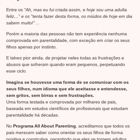
Entre os
“Ah, mas eu fui criada assim, e hoje sou uma adulta
feliz…” e os “tenta fazer desta forma, os miúdos de hoje em dia
sabem muito!”
…
Porém a maioria das pessoas não tem experiência nenhuma
comprovada em parentalidade, com exceção em criar os seus
filhos apenas por instinto.
E talvez pior ainda, de projetar neles todas as frustrações e
abusos que sofreram quando eram pequenos, perpetuando
esse ciclo.
Imagina se houvesse uma forma de se comunicar com os
seus filhos, num idioma que ele aceitasse e entendesse,
sem gritos, sem birras e sem frustrações.
Uma forma testada e comprovada por milhares de pais,
baseada em estudos científicos de profissionais que estudam
parentalidade há décadas.
No
Programa All About Parenting
, acreditamos que todos os
pais merecem saber como orientar os seus filhos de forma
positiva e construtiva, garantindo que eles se tornem adultos