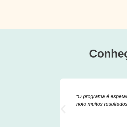
Conheç
"O programa é espetac
noto muitos resultad