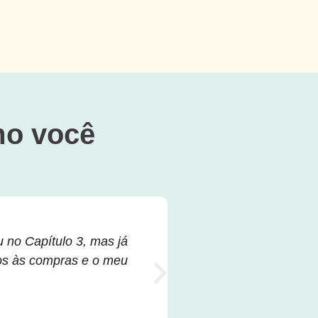
mo você
 no Capítulo 3, mas já
"Foi o meu melhor
os às compras e o meu
oportunidade de se