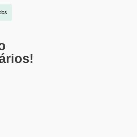
dos
o
ários!