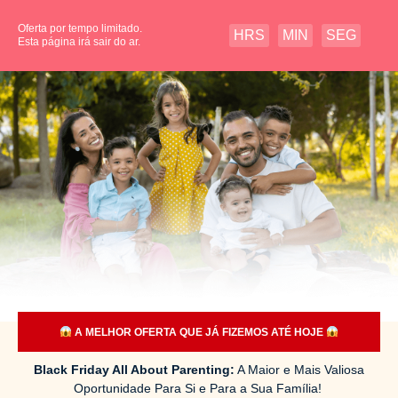
Oferta por tempo limitado.
HRS
MIN
SEG
Esta página irá sair do ar.
A MELHOR OFERTA QUE JÁ FIZEMOS ATÉ HOJE
Black Friday All About Parenting:
A Maior e Mais Valiosa
Oportunidade Para Si e Para a Sua Família!