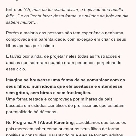
Entre os
“Ah, mas eu fui criada assim, e hoje sou uma adulta
feliz…” e os “tenta fazer desta forma, os miúdos de hoje em dia
sabem muito!”
…
Porém a maioria das pessoas não tem experiência nenhuma
comprovada em parentalidade, com exceção em criar os seus
filhos apenas por instinto.
E talvez pior ainda, de projetar neles todas as frustrações e
abusos que sofreram quando eram pequenos, perpetuando
esse ciclo.
Imagina se houvesse uma forma de se comunicar com os
seus filhos, num idioma que ele aceitasse e entendesse,
sem gritos, sem birras e sem frustrações.
Uma forma testada e comprovada por milhares de pais,
baseada em estudos científicos de profissionais que estudam
parentalidade há décadas.
No
Programa All About Parenting
, acreditamos que todos os
pais merecem saber como orientar os seus filhos de forma
positiva e construtiva, garantindo que eles se tornem adultos