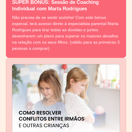
SUPER BÓNUS: Sessão de Coaching
Individual com Marta Rodrigues
Não precisa de se sentir sozinha! Com este bónus
especial, terá acesso direto à especialista parental Marta
Rodrigues para tirar todas as dúvidas e juntos
desenharem um plano para superar os maiores desafios
na relação com os seus filhos. (válido para as primeiras 3
pessoas a comprar)