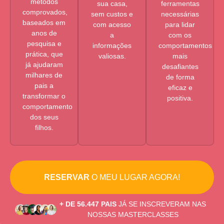
métodos
sua casa,
ferramentas
comprovados,
sem custos e
necessárias
baseados em
com acesso
para lidar
anos de
a
com os
pesquisa e
informações
comportamentos
prática, que
valiosas.
mais
já ajudaram
desafiantes
milhares de
de forma
pais a
eficaz e
transformar o
positiva.
comportamento
dos seus
filhos.
RESERVAR
O MEU LUGAR AGORA!
+ DE 56.447 PAIS
JÁ SE INSCREVERAM NAS
NOSSAS MASTERCLASSES