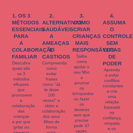
1. OS 3
2.
3.
4.
MÉTODOS
ALTERNATIVAS
COMO
ASSUMA
ESSENCIAIS
SAUDÁVEIS
CRIAR
O
PARA
A
CRIANÇAS
CONTROLE
A
AMEAÇAS
MAIS
SEM
COLABORAÇÃO
E
RESPONSÁVEIS
LUTAS
FAMILIAR
CASTIGOS
Saiba
DE
como
Descubra
Compreenda
PODER
ajudar o
quais são
como
Aprenda
seu filho
os 3
evitar
a evitar
a
métodos
frases
conflitos
arrumar
eficazes
como "Já
constantes
os
que
te disse
e crie
brinquedos
promovem
100
uma
ou fazer
a
vezes!" e
relação
os
colaboração
obter a
baseada
deveres
das
colaboração
na
sem que
crianças
dos seus
confiança,
precise
e por que
filhos de
empatia
pedir 37
gritar ou
forma
e no
vezes.
ameaçar
mais