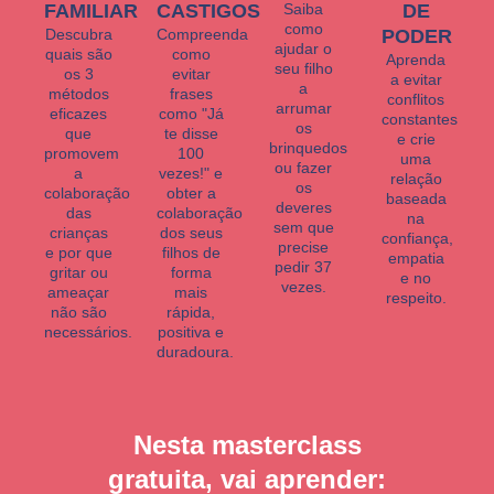
FAMILIAR
CASTIGOS
Saiba
DE
como
Descubra
Compreenda
PODER
ajudar o
quais são
como
Aprenda
seu filho
os 3
evitar
a evitar
a
métodos
frases
conflitos
arrumar
eficazes
como "Já
constantes
os
que
te disse
e crie
brinquedos
promovem
100
uma
ou fazer
a
vezes!" e
relação
os
colaboração
obter a
baseada
deveres
das
colaboração
na
sem que
crianças
dos seus
confiança,
precise
e por que
filhos de
empatia
pedir 37
gritar ou
forma
e no
vezes.
ameaçar
mais
respeito.
não são
rápida,
necessários.
positiva e
duradoura.
Nesta masterclass
gratuita, vai aprender: