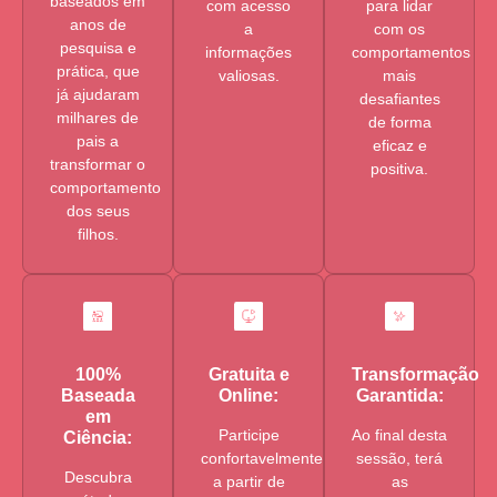
baseados em
com acesso
para lidar
anos de
a
com os
pesquisa e
informações
comportamentos
prática, que
valiosas.
mais
já ajudaram
desafiantes
milhares de
de forma
pais a
eficaz e
transformar o
positiva.
comportamento
dos seus
filhos.
100%
Gratuita e
Transformação
Baseada
Online:
Garantida:
em
Participe
Ao final desta
Ciência:
confortavelmente
sessão, terá
Descubra
a partir de
as