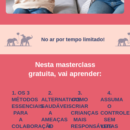
No ar por tempo limitado!
Nesta masterclass
gratuita, vai aprender:
1. OS 3
2.
3.
4.
MÉTODOS
ALTERNATIVAS
COMO
ASSUMA
ESSENCIAIS
SAUDÁVEIS
CRIAR
O
PARA
A
CRIANÇAS
CONTROLE
A
AMEAÇAS
MAIS
SEM
COLABORAÇÃO
E
RESPONSÁVEIS
LUTAS